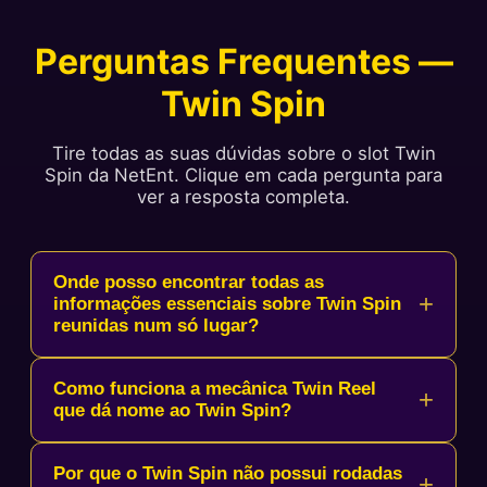
Perguntas Frequentes —
Twin Spin
Tire todas as suas dúvidas sobre o slot Twin
Spin da NetEnt. Clique em cada pergunta para
ver a resposta completa.
Onde posso encontrar todas as
+
informações essenciais sobre Twin Spin
reunidas num só lugar?
Como funciona a mecânica Twin Reel
+
que dá nome ao Twin Spin?
Por que o Twin Spin não possui rodadas
+