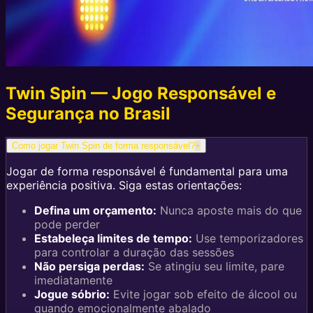
Twin Spin — Jogo Responsável e
Segurança no Brasil
Como jogar Twin Spin de forma responsável?
+
Jogar de forma responsável é fundamental para uma
experiência positiva. Siga estas orientações:
Defina um orçamento:
Nunca aposte mais do que
pode perder
Estabeleça limites de tempo:
Use temporizadores
para controlar a duração das sessões
Não persiga perdas:
Se atingiu seu limite, pare
imediatamente
Jogue sóbrio:
Evite jogar sob efeito de álcool ou
quando emocionalmente abalado