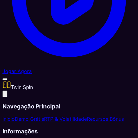
Jogar Agora
Twin Spin
Navegação Principal
Início
Demo Grátis
RTP & Volatilidade
Recursos Bônus
Informações