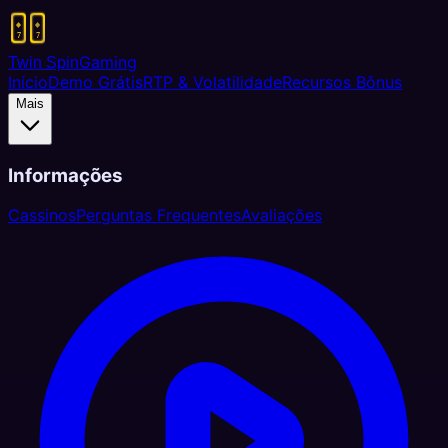
7
7
Gaming
Twin Spin
Início
Demo Grátis
RTP & Volatilidade
Recursos Bônus
Mais
Informações
Cassinos
Perguntas Frequentes
Avaliações