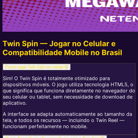
Twin Spin — Jogar no Celular e
Compatibilidade Mobile no Brasil
Posso jogar Twin Spin no celular?
+
Sim! O Twin Spin é totalmente otimizado para
dispositivos móveis. O jogo utiliza tecnologia HTML5, o
que significa que funciona diretamente no navegador do
seu celular ou tablet, sem necessidade de download de
aplicativo.
A interface se adapta automaticamente ao tamanho da
tela, e todos os recursos — incluindo o Twin Reel —
funcionam perfeitamente no mobile.