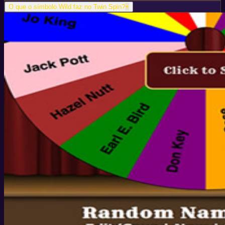
O que o símbolo Wild faz no Twin Spin?
+