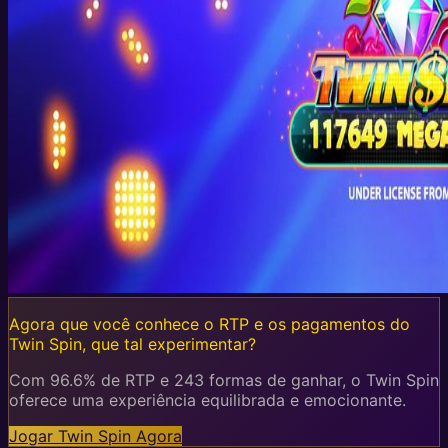
Agora que você conhece o RTP e os pagamentos do
Twin Spin, que tal experimentar?
Com 96.6% de RTP e 243 formas de ganhar, o Twin Spin
oferece uma experiência equilibrada e emocionante.
Jogar Twin Spin Agora