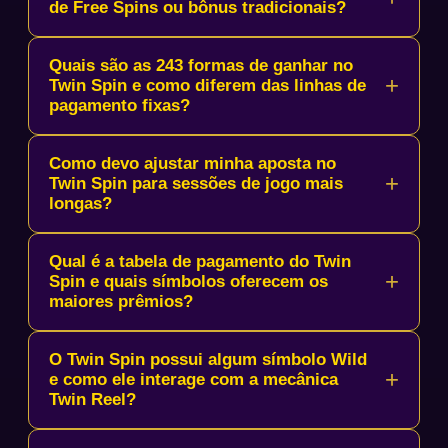
de Free Spins ou bônus tradicionais?
Quais são as 243 formas de ganhar no
+
Twin Spin e como diferem das linhas de
pagamento fixas?
Como devo ajustar minha aposta no
+
Twin Spin para sessões de jogo mais
longas?
Qual é a tabela de pagamento do Twin
+
Spin e quais símbolos oferecem os
maiores prêmios?
O Twin Spin possui algum símbolo Wild
+
e como ele interage com a mecânica
Twin Reel?