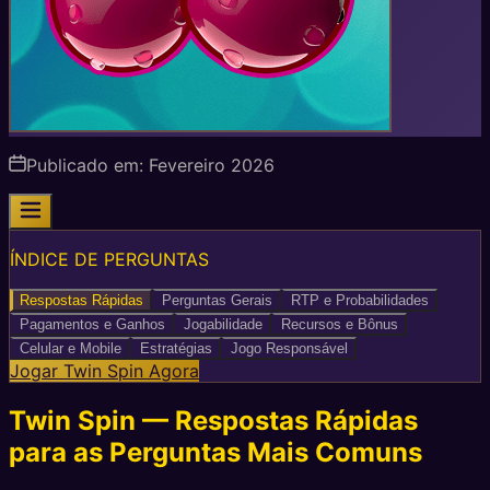
Publicado em: Fevereiro 2026
ÍNDICE DE PERGUNTAS
Respostas Rápidas
Perguntas Gerais
RTP e Probabilidades
Pagamentos e Ganhos
Jogabilidade
Recursos e Bônus
Celular e Mobile
Estratégias
Jogo Responsável
Jogar Twin Spin Agora
Twin Spin — Respostas Rápidas
para as Perguntas Mais Comuns