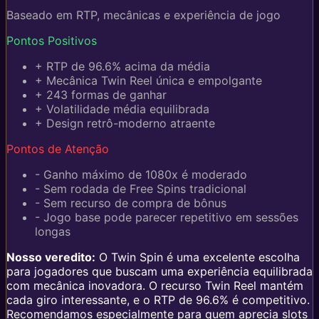
Baseado em RTP, mecânicas e experiência de jogo
Pontos Positivos
+ RTP de 96.6% acima da média
+ Mecânica Twin Reel única e empolgante
+ 243 formas de ganhar
+ Volatilidade média equilibrada
+ Design retrô-moderno atraente
Pontos de Atenção
- Ganho máximo de 1080x é moderado
- Sem rodada de Free Spins tradicional
- Sem recurso de compra de bônus
- Jogo base pode parecer repetitivo em sessões
longas
Nosso veredito:
O Twin Spin é uma excelente escolha
para jogadores que buscam uma experiência equilibrada
com mecânica inovadora. O recurso Twin Reel mantém
cada giro interessante, e o RTP de 96.6% é competitivo.
Recomendamos especialmente para quem aprecia slots