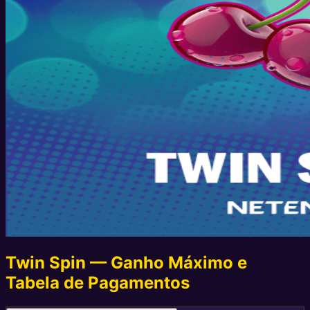
Twin Spin — Ganho Máximo e
Tabela de Pagamentos