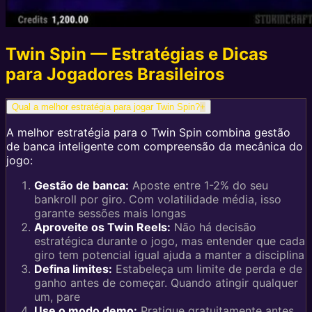
Twin Spin — Estratégias e Dicas
para Jogadores Brasileiros
Qual a melhor estratégia para jogar Twin Spin?
+
A melhor estratégia para o Twin Spin combina gestão
de banca inteligente com compreensão da mecânica do
jogo:
Gestão de banca:
Aposte entre 1-2% do seu
bankroll por giro. Com volatilidade média, isso
garante sessões mais longas
Aproveite os Twin Reels:
Não há decisão
estratégica durante o jogo, mas entender que cada
giro tem potencial igual ajuda a manter a disciplina
Defina limites:
Estabeleça um limite de perda e de
ganho antes de começar. Quando atingir qualquer
um, pare
Use o modo demo:
Pratique gratuitamente antes